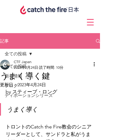
記事
全ての投稿
CTF Japan
全ての投稿
2023年2月24日
読了時間: 10分
うまく導く鍵
新着情報
更新日：
2023年4月24日
ブログ
by スティーブ・ロング
ディボーションシリーズ
うまく導く
トロントのCatch the Fire教会のシニア
リーダーとして、サンドラと私がうま