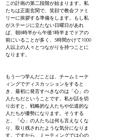
この計画の第二段階が始まります。私
たちは正面玄関で、笑顔で教会ファミ
リーに挨拶する準備をします。もし私
がステージに立たない日曜日があれ
ば、朝8時半から午後1時半までドアの
前にいることが多く、5時間かけて1000
人以上の人々とつながりを持つことに
なります。
もう一つ学んだことは、チームミーテ
ィングでディスカッションをすると
き、最初に発言すべきなのは「心」の
人たちだということです。私が話を切
り出すと、戦略的な人たちや伝道的な
人たちが優勢になります。そうする
と、「心」の人たちは何も言えなくな
り、取り残されたような気分になりま
す。ですから、ミーティングでは心の