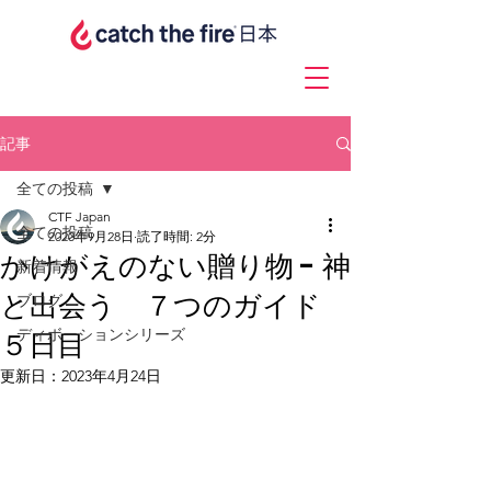
記事
全ての投稿
CTF Japan
全ての投稿
2020年9月28日
読了時間: 2分
かけがえのない贈り物 - 神
新着情報
と出会う ７つのガイド
ブログ
ディボーションシリーズ
５日目
更新日：
2023年4月24日