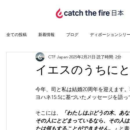
全ての投稿
新着情報
ブログ
ディボーションシリ
CTF Japan
2025年2月21日
読了時間: 2分
イエスのうちに
今年、司と私は結婚20周年を迎えます
ヨハネ15:5に基づいたメッセージを語
そこには、
「わたしはぶどうの木、あな
その人にとどまっているなら、その人は
たは何もすることができません。」
と書