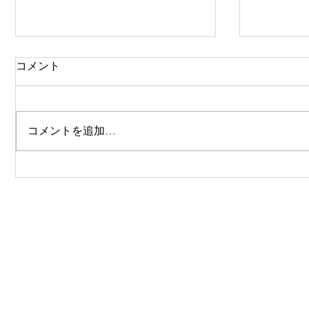
コメント
みどりご
コメントを追加…
祈りには
​下記の項