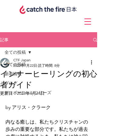
記事
全ての投稿
CTF Japan
全ての投稿
2022年7月22日
読了時間: 8分
インナーヒーリングの初心
新着情報
者ガイド
ブログ
ディボーションシリーズ
更新日：
2023年4月24日
by アリス・クラーク
内なる癒しは、私たちクリスチャンの
歩みの重要な部分です。私たちが過去