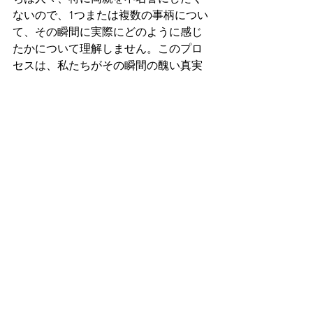
ないので、1つまたは複数の事柄につい
て、その瞬間に実際にどのように感じ
たかについて理解しません。このプロ
セスは、私たちがその瞬間の醜い真実
をどのように感じたかを表現する場合
にのみ機能することができます。
そして、ついに赦しと悔い改めに移る
ことができます。「XがYをしたとき、
私はとてもZだと感じました！ （この
時点で、叫んだり、泣いたり、叫んだ
りしても大丈夫です。）」その後、最
終的には、「XのYを許して、それらを
解放します。主よ、私を許してくださ
い（あなたが不敬虔な方法でどのよう
に反応したか）…」
私は単純である必要があると固く信じ