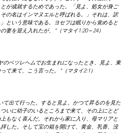
ことが成就するためであった。「見よ、処女が身ご
。その名はインマヌエルと呼ばれる。」それは、訳
る」という意味である。ヨセフは眠りから覚めると
妻を迎え入れたが、"（マタイ1:20～24）
ヤのベツレヘムでお生まれになったとき、見よ、東
って来て、こう言った。"（マタイ2:1）
いて出て行った。すると見よ。かつて昇るのを見た
、ついに幼子のいるところまで来て、その上にとど
の上もなく喜んだ。それから家に入り、母マリアと
礼拝した。そして宝の箱を開けて、黄金、乳香、没