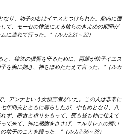
となり、幼子の名はイエスとつけられた。胎内に宿
そして、モーセの律法による彼らのきよめの期間が
に連れて行った。"（ルカ2:21～22）
ると、律法の慣習を守るために、両親が幼子イエス
子を腕に抱き、神をほめたたえて言った。"（ルカ
で、アンナという女預言者がいた。この人は非常に
、七年間夫とともに暮らしたが、やもめとなり、八
離れず、断食と祈りをもって、夜も昼も神に仕えて
寄って来て、神に感謝をささげ、エルサレムの贖い
幼子のことを語った。"（ルカ2:36～38）