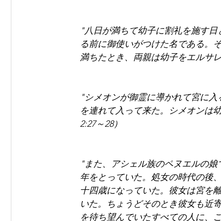
"八日が満ちて幼子に割礼を施す日
る前に御使いがつけた名である。
満ちたとき、両親は幼子をエルサレム
"シメオンが御霊に導かれて宮に入
を連れて入って来た。シメオンは幼
2:27～28）
"また、アシェル族のペヌエルの娘
年をとっていた。処女の時代の後
十四歳になっていた。彼女は宮を
いた。ちょうどそのとき彼女も近
を待ち望んでいたすべての人に、この