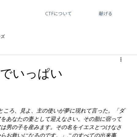
CTFについて
献げる
ーズ
示でいっぱい
ところ、見よ、主の使いが夢に現れて言った。「ダ
アをあなたの妻として迎えなさい。その胎に宿って
アは男の子を産みます。その名をイエスとつけなさ
からお救いになるのです。」このすべての出来事