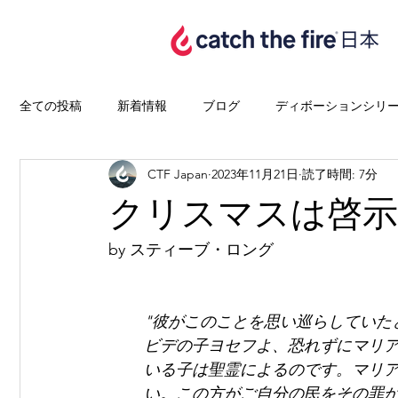
全ての投稿
新着情報
ブログ
ディボーションシリ
CTF Japan
2023年11月21日
読了時間: 7分
クリスマスは啓
by スティーブ・ロング
"彼がこのことを思い巡らしていた
ビデの子ヨセフよ、恐れずにマリ
いる子は聖霊によるのです。マリ
い。この方がご自分の民をその罪