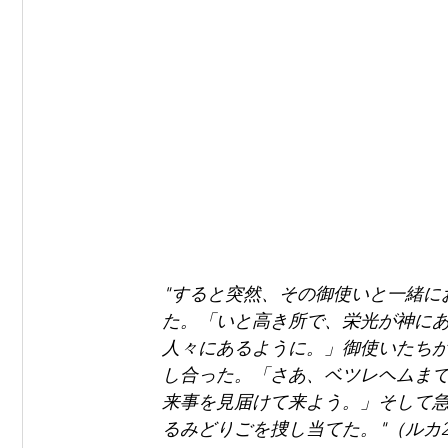
"すると突然、その御使いと一緒に
た。「いと高き所で、栄光が神に
人々にあるように。」御使いたち
し合った。「さあ、ベツレヘムま
来事を見届けて来よう。」そして
るみどりごを捜し当てた。"（ルカ2: