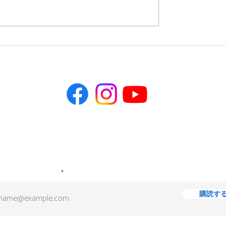
・お米を届けるプロ
日本ミッション：賛美ア
ム配信中！
目を入力して「送信」をクリックすると、私たちからのニュ
を購読できます。
ルアドレスを入力
購読す