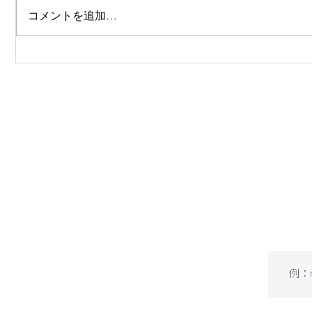
コメントを追加…
Family Conference 2025
能登半島
開催！
ジェクト
​下記の項
（不定期）
メー