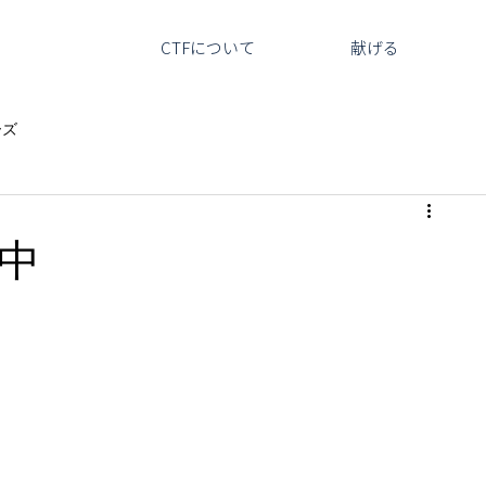
CTFについて
献げる
ーズ
中