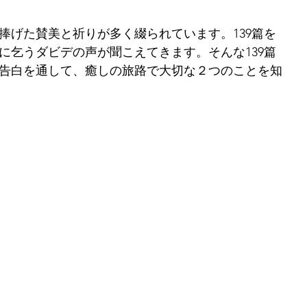
捧げた賛美と祈りが多く綴られています。139篇を
に乞うダビデの声が聞こえてきます。そんな139篇
デの告白を通して、癒しの旅路で大切な２つのことを知