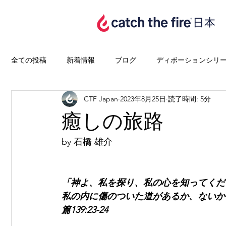
全ての投稿
新着情報
ブログ
ディボーションシリ
CTF Japan
2023年8月25日
読了時間: 5分
癒しの旅路
by 石橋 雄介
「神よ、私を探り、私の心を知ってくだ
私の内に傷のついた道があるか、ないか
篇139:23-24