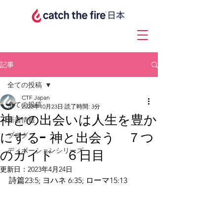
記事
全ての投稿
CTF Japan
全ての投稿
2020年10月23日
読了時間: 3分
神との出会いは人生を豊か
新着情報
にする- 神と出会う ７つ
ブログ
ディボーションシリーズ
のガイド ６日目
更新日：
2023年4月24日
詩篇23:5; ヨハネ 6:35; ローマ15:13