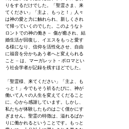
りをするだけでした。「聖霊さま、来
てください」「主よ、もっと！」人々
は神の愛と力に触れられ、新しくされ
て帰っていくのでした。このようなト
ロントでの神の働き −  傷が癒され、結
婚生活が回復し、イエスをもっと愛す
る様になり、信仰を活性化させ、自由
に福音を分かちあう者へと変えられる
こと − は、マーガレット・ポロマとい
う社会学者が記録を残すほどでした。
「聖霊様、来てください」「主よ、も
っと！」今でもそう祈るたびに、神が
働いて人々の人生を変えてくだること
に、心から感謝しています。しかし、
私たちが体験したものはごく僅かにす
ぎません。聖霊の特徴は、溢れるばか
りに働かれるということです。もっと