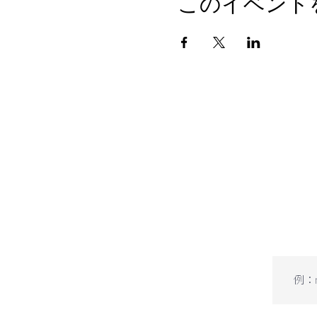
このイベント
​下記の項
（不定期）
メー