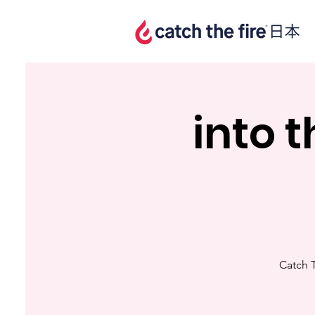
into
Catc