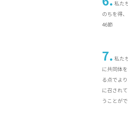
6.
私た
のちを得、
46節
7.
私た
に共同体を
る点でより
に召されて
うことができ