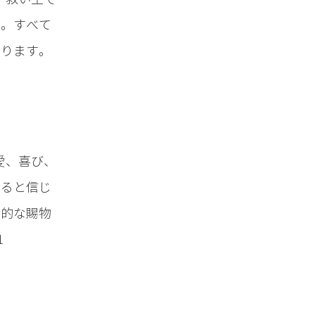
す。すべて
あります。
愛、喜び、
さると信じ
マ的な賜物
1