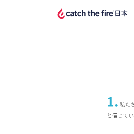
1.
私た
と信じてい