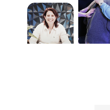
​下記の項
（不定期）
メー