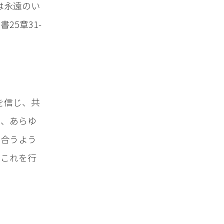
は永遠のい
5章31-
を信じ、共
に、あらゆ
し合うよう
、これを行