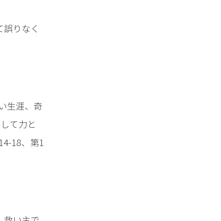
て誤りなく
い生涯、奇
そして力と
-18、第1
、救い主で