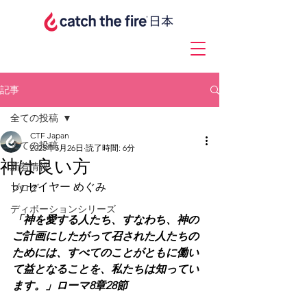
記事
全ての投稿
CTF Japan
全ての投稿
2025年5月26日
読了時間: 6分
神は良い方
新着情報
by セイヤー めぐみ
ブログ
ディボーションシリーズ
「神を愛する人たち、すなわち、神の
ご計画にしたがって召された人たちの
ためには、すべてのことがともに働い
て益となることを、私たちは知ってい
ます。」ローマ8章28節